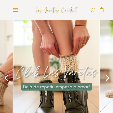
Club Las Varetas
Dejá de repetir, empezá a crear!