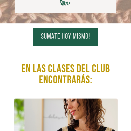
🚀✨
sumate hoy mismo!
En las clases del club
encontrarás: