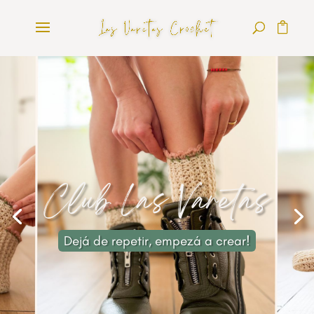
Club Las Varetas
Dejá de repetir, empezá a crear!