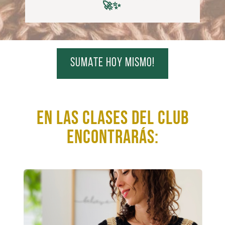
🚀✨
sumate hoy mismo!
En las clases del club
encontrarás: