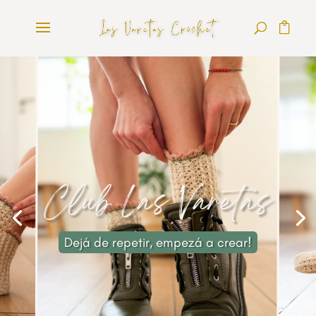
Club Las Varetas
Dejá de repetir, empezá a crear!