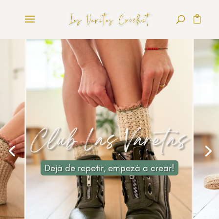
Club Las Varetas
Dejá de repetir, empezá a crear!