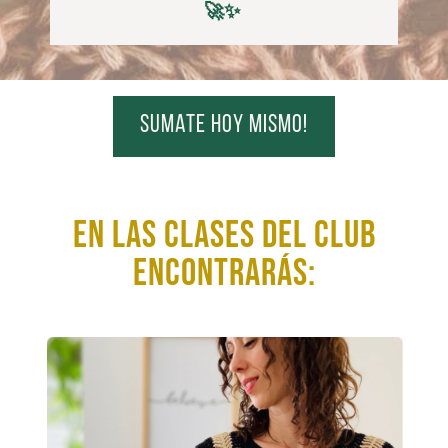
🚀✨
sumate hoy mismo!
En las clases del club
encontrarás: