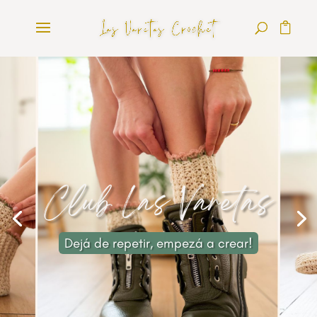
Club Las Varetas
Dejá de repetir, empezá a crear!