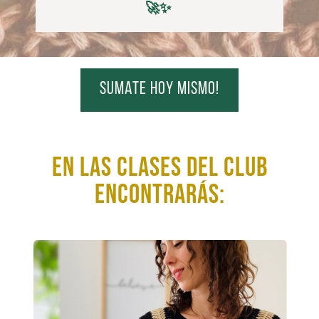
🚀✨
sumate hoy mismo!
En las clases del club
encontrarás: