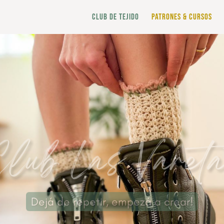
CLUB DE TEJIDO
PATRONES & CURSOS
lub Las Varet
Dejá de repetir, empezá a crear!