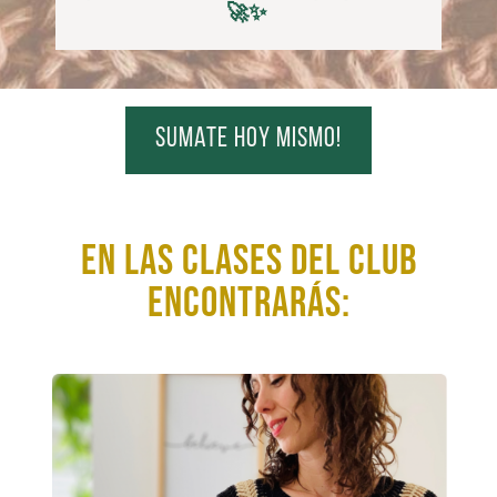
🚀✨
sumate hoy mismo!
En las clases del club
encontrarás: