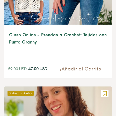
Curso Online – Prendas a Crochet: Tejidos con
Punto Granny
¡Añadir al Carrito!
59.00
USD
47.00
USD
El
El
precio
precio
original
actual
era:
es:
Todos los niveles
59.00 USD.
47.00 USD.