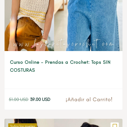
Curso Online – Prendas a Crochet: Tops SIN
COSTURAS
¡Añadir al Carrito!
51.00
USD
39.00
USD
El
El
precio
precio
original
actual
era:
es:
Todos los niveles