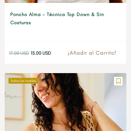
Poncho Alma – Técnica Top Down & Sin
Costuras
¡Añadir al Carrito!
17.00
USD
15.00
USD
El
El
precio
precio
original
actual
era:
es:
Todos los niveles
17.00 USD.
15.00 USD.